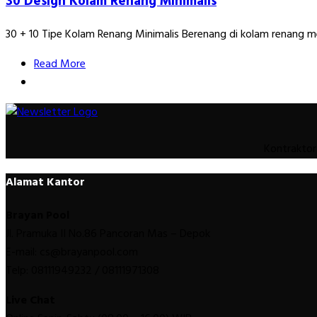
30 Design Kolam Renang Minimalis
30 + 10 Tipe Kolam Renang Minimalis Berenang di kolam renang m
Read More
Kontraktor
Alamat Kantor
Brayan Pool
Jl. Pramuka II No.86 Pancoran Mas – Depok
E-mail: cs@brayanpool.com
Telp: 08111949232 / 08111971308
Live Chat