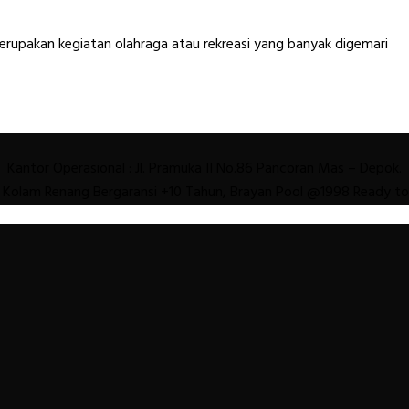
erupakan kegiatan olahraga atau rekreasi yang banyak digemari
Kantor Operasional : Jl. Pramuka II No.86 Pancoran Mas – Depok.
 Kolam Renang Bergaransi +10 Tahun, Brayan Pool @1998 Ready t