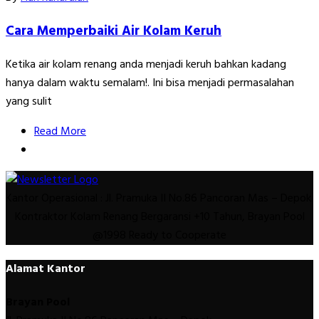
Cara Memperbaiki Air Kolam Keruh
Ketika air kolam renang anda menjadi keruh bahkan kadang
hanya dalam waktu semalam!. Ini bisa menjadi permasalahan
yang sulit
Read More
Kantor Operasional : Jl. Pramuka II No.86 Pancoran Mas – Depok.
Kontraktor Kolam Renang Bergaransi +10 Tahun, Brayan Pool
@1998 Ready to Cooperate
Alamat Kantor
Brayan Pool