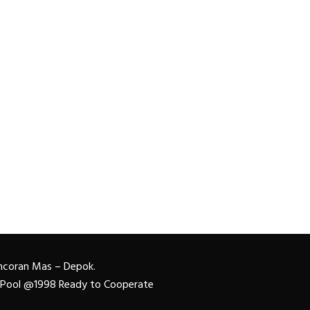
Pancoran Mas – Depok.
n Pool @1998 Ready to Cooperate