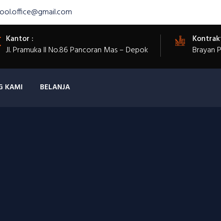
ool.office@gmail.com
Kantor :
Kontrak
Jl. Pramuka II No.86 Pancoran Mas – Depok
Brayan 
G KAMI
BELANJA