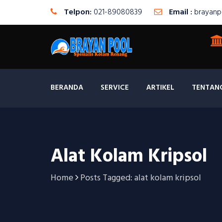
Telpon:
021-89080839
Email :
brayanp
BERANDA
SERVICE
ARTIKEL
TENTAN
Alat Kolam Kripsol
Home
Posts Tagged: alat kolam kripsol