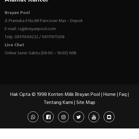
Brayan Pool
Jl. Pramuka II No.86 Pancoran Mas – Depok
E-mail: cs@brayanpool.com
Telp: 08111949232 / 08111971308
Live Chat
Online Senin-Sabtu (08:00 – 16:00) WIB
Hak Cipta © 1998 Konten Milik Brayan Pool |
Home
|
Faq
|
Tentang Kami
|
Site Map