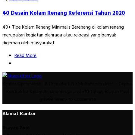
40 Desain Kolam Renang Referensi Tahun 2020
40+ Tipe Kolam Renang Minimalis Berenang di kolam renang
merupakan kegiatan olahraga atau rekreasi yang banyak
digemari oleh masyarakat
Read More
Kantor Operasional : Jl. Pramuka II No.86 Pancoran Mas – Depok.
Kontraktor Kolam Renang Bergaransi +10 Tahun, Brayan Pool
@1998 Ready to Cooperate
Alamat Kantor
Brayan Pool