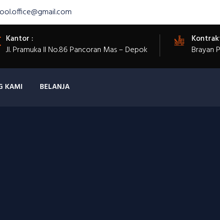
ool.office@gmail.com
Kantor :
Kontrak
Jl. Pramuka II No.86 Pancoran Mas – Depok
Brayan 
G KAMI
BELANJA