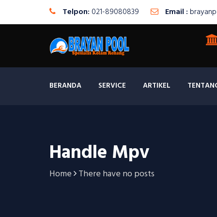
Telpon:
021-89080839
Email :
brayanp
BERANDA
SERVICE
ARTIKEL
TENTAN
Handle Mpv
Home
There have no posts