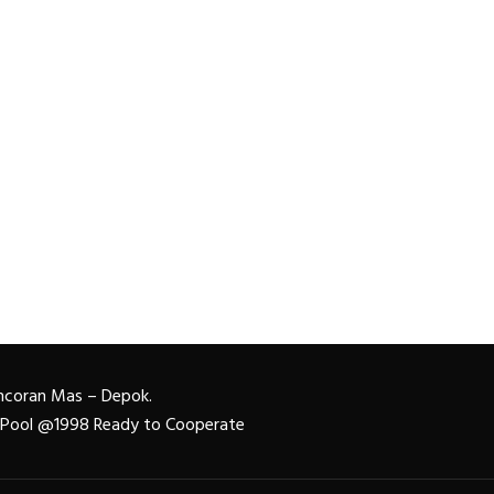
Pancoran Mas – Depok.
n Pool @1998 Ready to Cooperate