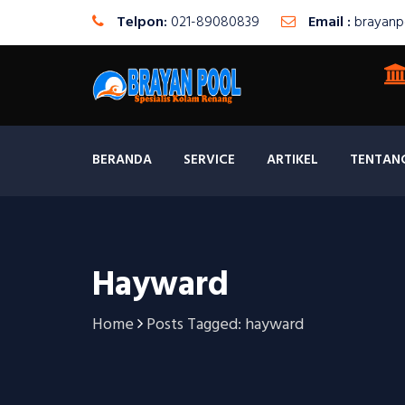
Telpon:
021-89080839
Email :
brayanp
BERANDA
SERVICE
ARTIKEL
TENTAN
Hayward
Home
Posts Tagged: hayward