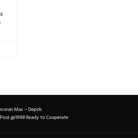
di
a
Pancoran Mas – Depok.
n Pool @1998 Ready to Cooperate