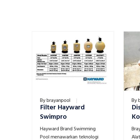
By
brayanpool
By
Filter Hayward
Di
Swimpro
Ko
Hayward Brand Swimming
Bra
Pool menawarkan teknologi
Ala