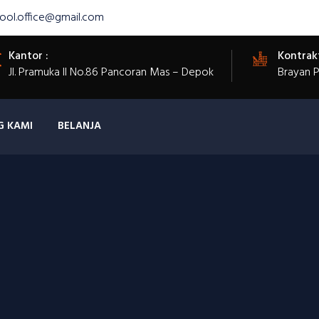
ool.office@gmail.com
Kantor :
Kontrak
Jl. Pramuka II No.86 Pancoran Mas – Depok
Brayan 
G KAMI
BELANJA