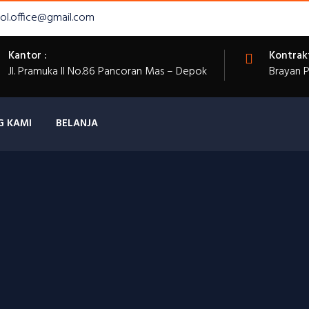
ol.office@gmail.com
Kantor :
Kontrak
Jl. Pramuka II No.86 Pancoran Mas – Depok
Brayan 
G KAMI
BELANJA