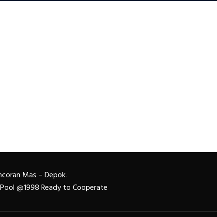
Pancoran Mas – Depok.
n Pool @1998 Ready to Cooperate