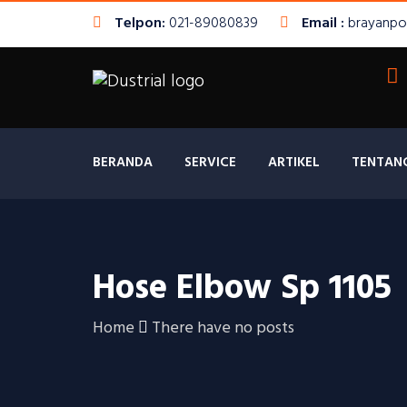
Telpon:
021-89080839
Email :
brayanpo
BERANDA
SERVICE
ARTIKEL
TENTAN
Hose Elbow Sp 1105
Home
There have no posts