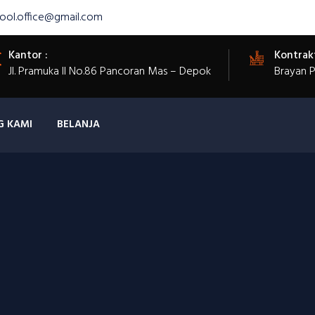
ool.office@gmail.com
Kantor :
Kontrak
Jl. Pramuka II No.86 Pancoran Mas – Depok
Brayan 
G KAMI
BELANJA