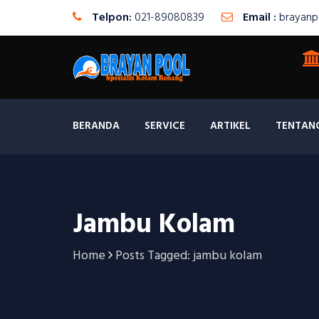
Telpon:
021-89080839
Email :
brayanp
BERANDA
SERVICE
ARTIKEL
TENTAN
Jambu Kolam
Home
Posts Tagged: jambu kolam