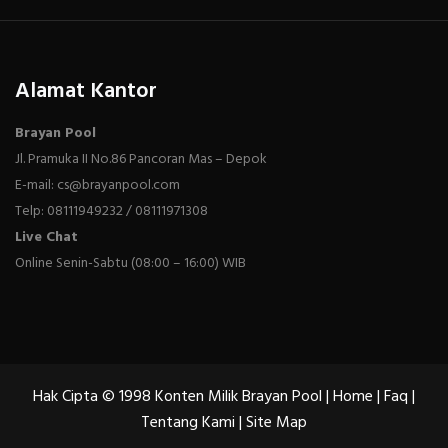
Alamat Kantor
Brayan Pool
Jl. Pramuka II No.86 Pancoran Mas – Depok
E-mail: cs@brayanpool.com
Telp: 08111949232 / 08111971308
Live Chat
Online Senin-Sabtu (08:00 – 16:00) WIB
Hak Cipta © 1998 Konten Milik Brayan Pool |
Home
|
Faq
|
Tentang Kami
|
Site Map