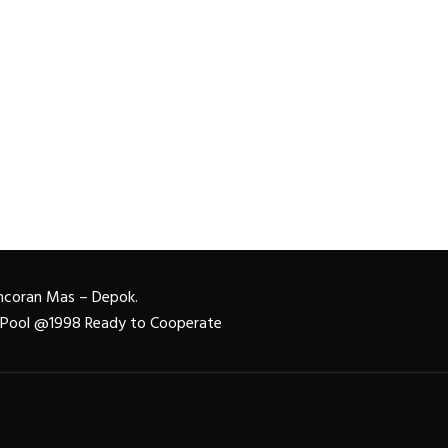
Pancoran Mas – Depok.
n Pool @1998 Ready to Cooperate