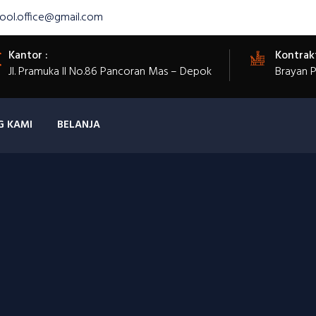
ool.office@gmail.com
Kantor :
Kontrak
Jl. Pramuka II No.86 Pancoran Mas – Depok
Brayan 
G KAMI
BELANJA