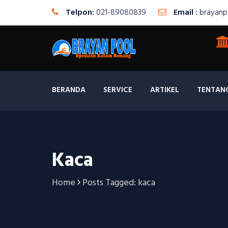
Telpon:
021-89080839
Email :
brayanp
BERANDA
SERVICE
ARTIKEL
TENTAN
Kaca
Home
Posts Tagged: kaca