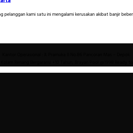
karta
ng pelanggan kami satu ini mengalami kerusakan akibat banjir bebe
Kantor Operasional : Jl. Pramuka II No.86 Pancoran Mas – Depok.
 Kolam Renang Bergaransi +10 Tahun, Brayan Pool @1998 Ready t