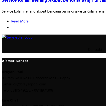
Service Kolam Renang Akibat Bencana Banjir di Ja
Service kolam renang akibat bencana banjir di jakarta Kolam rena
Read More
Kontraktor
Alamat Kantor
Brayan Pool
Jl. Pramuka II No.86 Pancoran Mas – Depok
E-mail: cs@brayanpool.com
Telp: 08111949232 / 08111971308
Live Chat