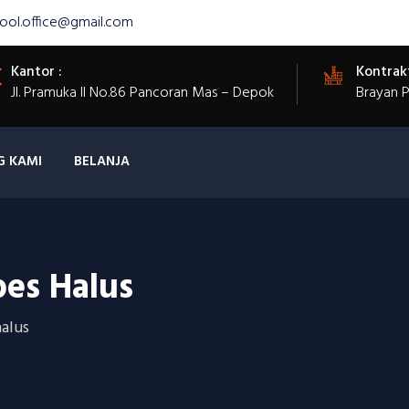
ool.office@gmail.com
Kantor :
Kontrak
Jl. Pramuka II No.86 Pancoran Mas – Depok
Brayan 
G KAMI
BELANJA
es Halus
alus