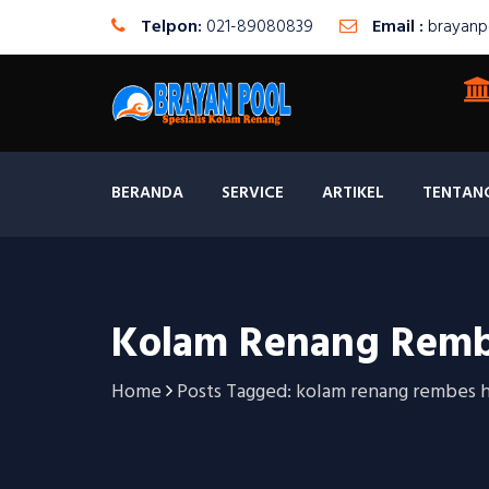
Telpon:
021-89080839
Email :
brayanp
BERANDA
SERVICE
ARTIKEL
TENTAN
Kolam Renang Remb
Home
Posts Tagged: kolam renang rembes h