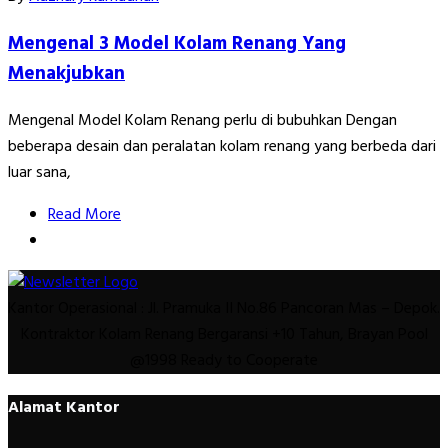
Mengenal 3 Model Kolam Renang Yang
Menakjubkan
Mengenal Model Kolam Renang perlu di bubuhkan Dengan
beberapa desain dan peralatan kolam renang yang berbeda dari
luar sana,
Read More
Kantor Operasional : Jl. Pramuka II No.86 Pancoran Mas – Depok.
Kontraktor Kolam Renang Bergaransi +10 Tahun, Brayan Pool
@1998 Ready to Cooperate
Alamat Kantor