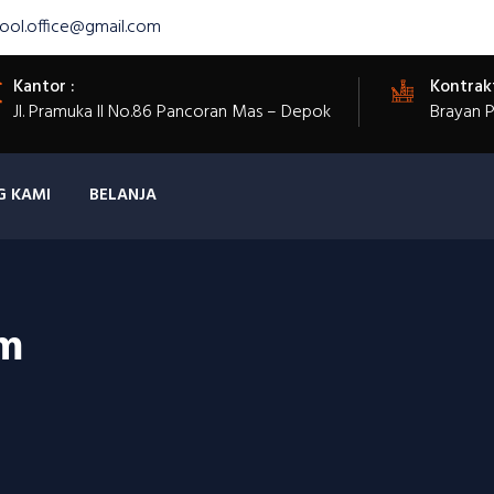
ool.office@gmail.com
Kantor :
Kontrak
Jl. Pramuka II No.86 Pancoran Mas – Depok
Brayan 
G KAMI
BELANJA
m