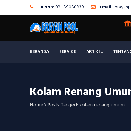
Telpon:
021-89080839
Email :
brayanp
BERANDA
SERVICE
ARTIKEL
TENTAN
Kolam Renang Umu
Home
Posts Tagged: kolam renang umum