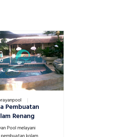
brayanpool
sa Pembuatan
lam Renang
yan Pool melayani
a pembuatan kolam