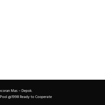
Pancoran Mas – Depok.
n Pool @1998 Ready to Cooperate