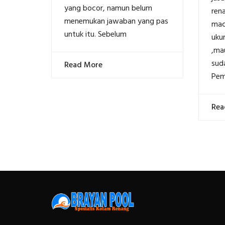
yang bocor, namun belum
ren
menemukan jawaban yang pas
mac
untuk itu. Sebelum
uku
,ma
sud
Read More
Pem
Rea