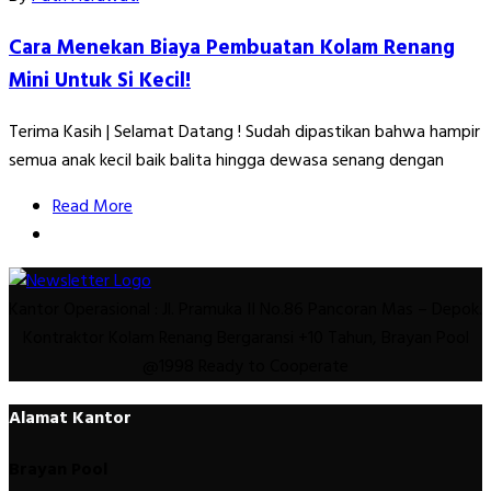
Cara Menekan Biaya Pembuatan Kolam Renang
Mini Untuk Si Kecil!
Terima Kasih | Selamat Datang ! Sudah dipastikan bahwa hampir
semua anak kecil baik balita hingga dewasa senang dengan
Read More
Kantor Operasional : Jl. Pramuka II No.86 Pancoran Mas – Depok.
Kontraktor Kolam Renang Bergaransi +10 Tahun, Brayan Pool
@1998 Ready to Cooperate
Alamat Kantor
Brayan Pool