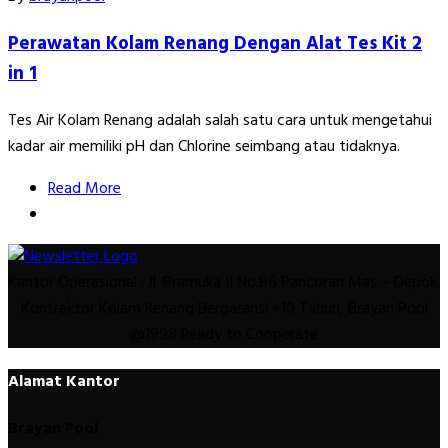
Perawatan Kolam Renang Dengan Alat Tes Kit 2
in 1
Tes Air Kolam Renang adalah salah satu cara untuk mengetahui
kadar air memiliki pH dan Chlorine seimbang atau tidaknya.
Read More
Kantor Operasional : Jl. Pramuka II No.86 Pancoran Mas – Depok.
Kontraktor Kolam Renang Bergaransi +10 Tahun, Brayan Pool
@1998 Ready to Cooperate
Alamat Kantor
Brayan Pool