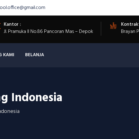
ool.office@gmail.com
Kantor :
Kontrak
Jl. Pramuka II No.86 Pancoran Mas – Depok
Brayan 
G KAMI
BELANJA
g Indonesia
ndonesia