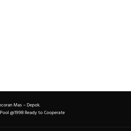
Pancoran Mas – Depok.
n Pool @1998 Ready to Cooperate