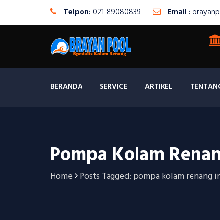
Telpon:
021-89080839
Email :
brayanp
BERANDA
SERVICE
ARTIKEL
TENTAN
Pompa Kolam Renan
Home
Posts Tagged: pompa kolam renang i