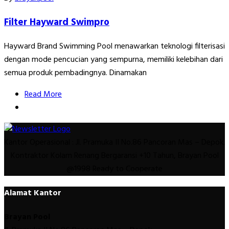
Filter Hayward Swimpro
Hayward Brand Swimming Pool menawarkan teknologi filterisasi
dengan mode pencucian yang sempurna, memiliki kelebihan dari
semua produk pembadingnya. Dinamakan
Read More
Kantor Operasional : Jl. Pramuka II No.86 Pancoran Mas – Depok.
Kontraktor Kolam Renang Bergaransi +10 Tahun, Brayan Pool
@1998 Ready to Cooperate
Alamat Kantor
Brayan Pool