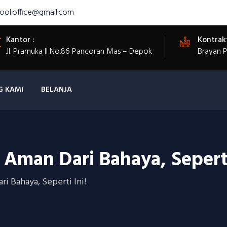
ool.office@gmail.com
Kantor :
Kontrak
Jl. Pramuka II No.86 Pancoran Mas – Depok
Brayan 
G KAMI
BELANJA
man Dari Bahaya, Seperti
i Bahaya, Seperti Ini!