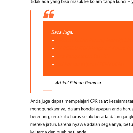
tidak ada yang bisa masuk ke kolam tanpa kunci – 
Baca Juga:
–
3 Model Kolam Renang Menakjubka
–
FIX RESOLVED! Mengatasi Kolam Bo
–
Cara Penggunaan Test Kit
–
Jual Pompa Kripsol ! TERMURAH
Artikel Pilihan Pemirsa
Anda juga dapat mempelajari CPR (alat keselamata
menggunakannya, dalam kondisi apapun anda harus
berenang, untuk itu harus selalu berada dalam jang
mereka jatuh. karena nyawa adalah segalanya, betu
keluarga dan buah hati anda.