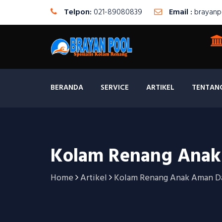
Telpon:
021-89080839
Email :
brayanp
BERANDA
SERVICE
ARTIKEL
TENTAN
Kolam Renang Anak A
Home
Artikel
Kolam Renang Anak Aman Dar