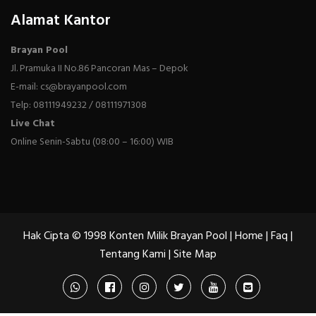
Alamat Kantor
Brayan Pool
Jl. Pramuka II No.86 Pancoran Mas – Depok
E-mail: cs@brayanpool.com
Telp: 08111949232 / 08111971308
Live Chat
Online Senin-Sabtu (08:00 – 16:00) WIB
Hak Cipta © 1998 Konten Milik Brayan Pool |
Home
|
Faq
|
Tentang Kami
|
Site Map