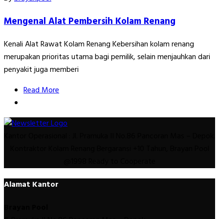
Mengenal Alat Pembersih Kolam Renang
Kenali Alat Rawat Kolam Renang Kebersihan kolam renang
merupakan prioritas utama bagi pemilik, selain menjauhkan dari
penyakit juga memberi
Read More
Kantor Operasional : Jl. Pramuka II No.86 Pancoran Mas – Depok.
Kontraktor Kolam Renang Bergaransi +10 Tahun, Brayan Pool
@1998 Ready to Cooperate
Alamat Kantor
Brayan Pool