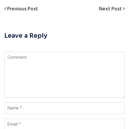
Previous
Next
Previous Post
Next Post
Post
Post
Post
navigation
Leave a Reply